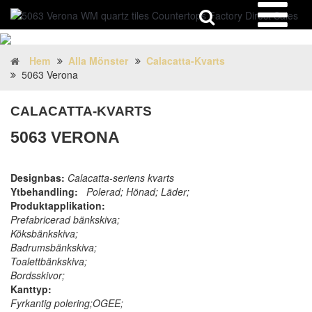
Hem
Alla Mönster
Calacatta-Kvarts
5063 Verona
CALACATTA-KVARTS
5063 VERONA
Designbas:
Calacatta-seriens kvarts
Ytbehandling:
Polerad; Hönad; Läder;
Produktapplikation:
Prefabricerad bänkskiva;
Köksbänkskiva;
Badrumsbänkskiva;
Toalettbänkskiva;
Bordsskivor;
Kanttyp:
Fyrkantig polering;OGEE;