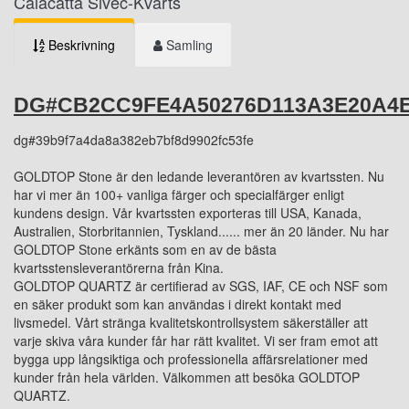
Calacatta Sivec-Kvarts
Beskrivning
Samling
DG#CB2CC9FE4A50276D113A3E20A4E
dg#39b9f7a4da8a382eb7bf8d9902fc53fe
GOLDTOP Stone är den ledande leverantören av kvartssten. Nu
har vi mer än 100+ vanliga färger och specialfärger enligt
kundens design. Vår kvartssten exporteras till USA, Kanada,
Australien, Storbritannien, Tyskland...... mer än 20 länder. Nu har
GOLDTOP Stone erkänts som en av de bästa
kvartsstensleverantörerna från Kina.
GOLDTOP QUARTZ är certifierad av SGS, IAF, CE och NSF som
en säker produkt som kan användas i direkt kontakt med
livsmedel. Vårt stränga kvalitetskontrollsystem säkerställer att
varje skiva våra kunder får har rätt kvalitet. Vi ser fram emot att
bygga upp långsiktiga och professionella affärsrelationer med
kunder från hela världen. Välkommen att besöka GOLDTOP
QUARTZ.