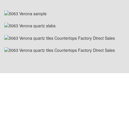
USA PLATS: 1800 PEACHTREE ST NW STE
410, ATLANTA, GA 30309
KINA PLATS: Room 2505/2512,No.464
Xinlinwan Road,Jimei District,Xiamen,361022