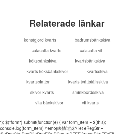
Relaterade länkar
konstgjord kvarts
badrumsbänkskiva
calacatta kvarts
calacatta vit
köksbänkskiva
kvartsbänkskiva
kvarts köksbänkskivor
kvartsskiva
kvartsplattor
kvarts tvättställsskiva
skivor kvarts
sminkbordsskiva
vita bänkskivor
vit kvarts
"); $("form").submit(function(e) { var form_item = $(this);
console.log(form_item) /*emoji表情过滤*/ let eRegStr =
/[\uD83C|\uD83D|\uD83E][\uDC00-\uDFFF][\u200D|\uFE0F]|