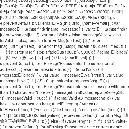
[\uD83C|\uD83D|\uD83E][\uDC00-\uDFFF]|[0-9|*|#]\uFE0F\u20E3|[0-
9|#]\u20E3|[\u203C-\u3299]\uFE0F\u200D|[\u203C-\u3299]\uFE0F|
[\u2122-\u2B55]|\u303D|[\A9|\AE]\u3030|\uA9|\uAE|\u3030/ig; //
e.preventDefault(); var emailEl = $(this).find("[name='email']"); var
messageEl = $(this).find("[name='message']"); var telEl = $(this).find("
[name='contact[tel]']"); var emailValid = false, messageValid = false,
telValid = false; function formErrMsg(errText) { $(".error-
msg").html(errText); $(".error-msg").stop().fadeIn(100); setTimeout(()
=> { $(".error-msg").stop().fadeOut(1000); }, 3000); } if (emailEl.length)
{ if (!/[-\w\.]+@[-\w\.]+(\.[-\w]+)+/.test(emailEl.val())) {
e.preventDefault(); formErrMsg("Please enter the correct email
address!"); } else { emailValid = true; } } if (emailValid) { if
(messageEl.length) { // var value = messageEl.val().trim(); var value =
messageEl.val(); if (!/\S{10,}/g.test(value.replace(/\s/g, ""))) {
e.preventDefault(); formErrMsg("Please enter your message with more
than 10 characters!"); } else { messageEl.val(value.replace(eRegStr,
'')); messageValid = true; } } } if (emailValid && messageValid) { var
host = window.location.host; if (telEl.length) { var value =
telEl.val().trim(); if (/^(zh\-cn\.)/.test(host) || /\.risingcn\./.test(host)) { if
(!/^1[3456789]\d{9}$/.test(value)) { e.preventDefault(); formErrMsg("请
输入正确的手机号码！"); } } else { if (value.length) { /* if ( isNaN(value)
) { e.preventDefault(); formErrMsg("Please enter the correct mobile