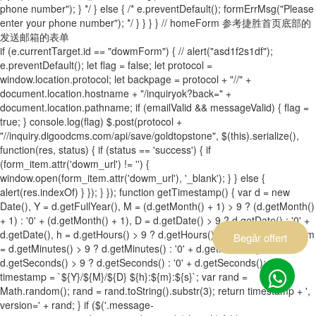
phone number"); } */ } else { /* e.preventDefault(); formErrMsg("Please
enter your phone number"); */ } } } } // homeForm 参考捷胜首页底部的
发送邮箱的表单
if (e.currentTarget.id == "dowmForm") { // alert("asd1f2s1df");
e.preventDefault(); let flag = false; let protocol =
window.location.protocol; let backpage = protocol + "//" +
document.location.hostname + "/inquiryok?back=" +
document.location.pathname; if (emailValid && messageValid) { flag =
true; } console.log(flag) $.post(protocol +
"//inquiry.digoodcms.com/api/save/goldtopstone", $(this).serialize(),
function(res, status) { if (status == 'success') { if
(form_item.attr('dowm_url') != '') {
window.open(form_item.attr('dowm_url'), '_blank'); } } else {
alert(res.indexOf) } }); } }); function getTimestamp() { var d = new
Date(), Y = d.getFullYear(), M = (d.getMonth() + 1) > 9 ? (d.getMonth()
+ 1) : '0' + (d.getMonth() + 1), D = d.getDate() > 9 ? d.getDate() : '0' +
d.getDate(), h = d.getHours() > 9 ? d.getHours() : '0' + d.getHours(), m
Begär offert
= d.getMinutes() > 9 ? d.getMinutes() : '0' + d.getMinutes(), s =
d.getSeconds() > 9 ? d.getSeconds() : '0' + d.getSeconds(); var
timestamp = `${Y}/${M}/${D} ${h}:${m}:${s}`; var rand =
Math.random(); rand = rand.toString().substr(3); return timestamp + ',
version=' + rand; } if ($('.message-