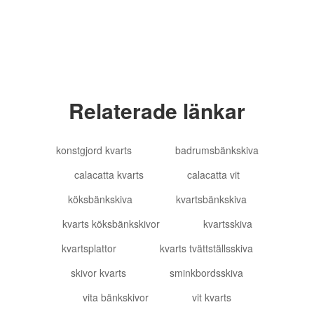
Relaterade länkar
konstgjord kvarts
badrumsbänkskiva
calacatta kvarts
calacatta vit
köksbänkskiva
kvartsbänkskiva
kvarts köksbänkskivor
kvartsskiva
kvartsplattor
kvarts tvättställsskiva
skivor kvarts
sminkbordsskiva
vita bänkskivor
vit kvarts