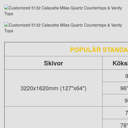
POPULÄR STAND
Skivor
Köks
9
3220x1620mm (127"x64")
96
9
7
78