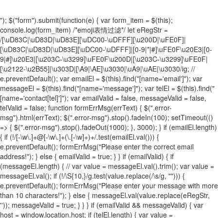
"); $("form").submit(function(e) { var form_item = $(this);
console.log(form_item) /*emoji表情过滤*/ let eRegStr =
/[\uD83C|\uD83D|\uD83E][\uDC00-\uDFFF][\u200D|\uFE0F]|
[\uD83C|\uD83D|\uD83E][\uDC00-\uDFFF]|[0-9|*|#]\uFE0F\u20E3|[0-
9|#]\u20E3|[\u203C-\u3299]\uFE0F\u200D|[\u203C-\u3299]\uFE0F|
[\u2122-\u2B55]|\u303D|[\A9|\AE]\u3030|\uA9|\uAE|\u3030/ig; //
e.preventDefault(); var emailEl = $(this).find("[name='email']"); var
messageEl = $(this).find("[name='message']"); var telEl = $(this).find("
[name='contact[tel]']"); var emailValid = false, messageValid = false,
telValid = false; function formErrMsg(errText) { $(".error-
msg").html(errText); $(".error-msg").stop().fadeIn(100); setTimeout(()
=> { $(".error-msg").stop().fadeOut(1000); }, 3000); } if (emailEl.length)
{ if (!/[-\w\.]+@[-\w\.]+(\.[-\w]+)+/.test(emailEl.val())) {
e.preventDefault(); formErrMsg("Please enter the correct email
address!"); } else { emailValid = true; } } if (emailValid) { if
(messageEl.length) { // var value = messageEl.val().trim(); var value =
messageEl.val(); if (!/\S{10,}/g.test(value.replace(/\s/g, ""))) {
e.preventDefault(); formErrMsg("Please enter your message with more
than 10 characters!"); } else { messageEl.val(value.replace(eRegStr,
'')); messageValid = true; } } } if (emailValid && messageValid) { var
host = window.location.host; if (telEl.length) { var value =