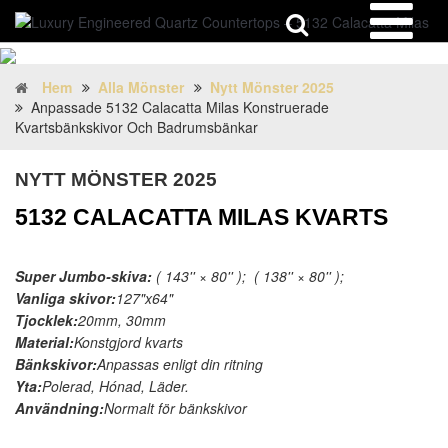
Hem
Alla Mönster
Nytt Mönster 2025
Anpassade 5132 Calacatta Milas Konstruerade
Kvartsbänkskivor Och Badrumsbänkar
NYTT MÖNSTER 2025
5132 CALACATTA MILAS KVARTS
Super Jumbo-skiva:
( 143'' × 80'' ); ( 138'' × 80'' );
Vanliga skivor:
127"x64"
Tjocklek:
20mm, 30mm
Material:
Konstgjord kvarts
Bänkskivor:
Anpassas enligt din ritning
Yta:
Polerad, Hónad, Läder.
Användning:
Normalt för bänkskivor