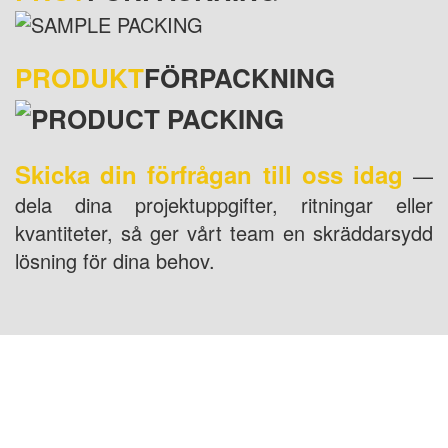
PRODUKT
FÖRPACKNING
Skicka din förfrågan till oss idag
—
dela dina projektuppgifter, ritningar eller
kvantiteter, så ger vårt team en skräddarsydd
lösning för dina behov.
USA PLATS: 1800 PEACHTREE ST NW STE
410, ATLANTA, GA 30309