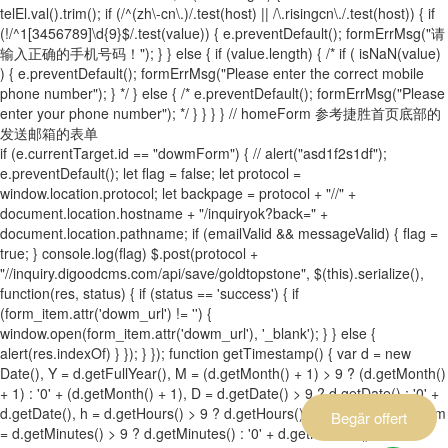
telEl.val().trim(); if (/^(zh\-cn\.)/.test(host) || /\.risingcn\./.test(host)) { if
(!/^1[3456789]\d{9}$/.test(value)) { e.preventDefault(); formErrMsg("请
输入正确的手机号码！"); } } else { if (value.length) { /* if ( isNaN(value)
) { e.preventDefault(); formErrMsg("Please enter the correct mobile
phone number"); } */ } else { /* e.preventDefault(); formErrMsg("Please
enter your phone number"); */ } } } } // homeForm 参考捷胜首页底部的
发送邮箱的表单
if (e.currentTarget.id == "dowmForm") { // alert("asd1f2s1df");
e.preventDefault(); let flag = false; let protocol =
window.location.protocol; let backpage = protocol + "//" +
document.location.hostname + "/inquiryok?back=" +
document.location.pathname; if (emailValid && messageValid) { flag =
true; } console.log(flag) $.post(protocol +
"//inquiry.digoodcms.com/api/save/goldtopstone", $(this).serialize(),
function(res, status) { if (status == 'success') { if
(form_item.attr('dowm_url') != '') {
window.open(form_item.attr('dowm_url'), '_blank'); } } else {
alert(res.indexOf) } }); } }); function getTimestamp() { var d = new
Date(), Y = d.getFullYear(), M = (d.getMonth() + 1) > 9 ? (d.getMonth()
+ 1) : '0' + (d.getMonth() + 1), D = d.getDate() > 9 ? d.getDate() : '0' +
d.getDate(), h = d.getHours() > 9 ? d.getHours() : '0' + d.getHours(), m
Begär offert
= d.getMinutes() > 9 ? d.getMinutes() : '0' + d.getMinutes(), s =