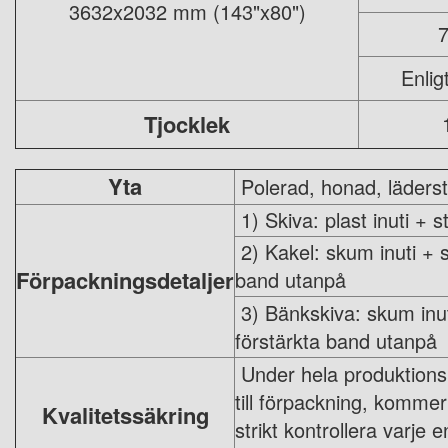
3632x2032 mm (143"x80")
7
Enligt
Tjocklek
Yta
Polerad, honad, läderst
1) Skiva: plast inuti + 
2) Kakel: skum inuti + s
Förpackningsdetaljer
band utanpå
3) Bänkskiva: skum inut
förstärkta band utanpå
Under hela produktionspr
till förpackning, komme
Kvalitetssäkring
strikt kontrollera varje 