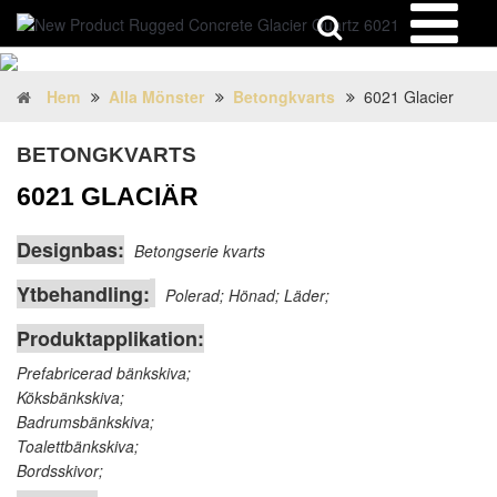
Hem
Alla Mönster
Betongkvarts
6021 Glacier
BETONGKVARTS
6021 GLACIÄR
Designbas:
Betongserie kvarts
Ytbehandling:
Polerad; Hönad; Läder;
Produktapplikation:
Prefabricerad bänkskiva;
Köksbänkskiva;
Badrumsbänkskiva;
Toalettbänkskiva;
Bordsskivor;