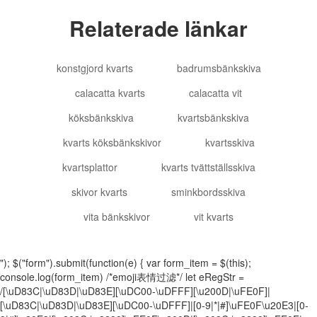
Relaterade länkar
konstgjord kvarts
badrumsbänkskiva
calacatta kvarts
calacatta vit
köksbänkskiva
kvartsbänkskiva
kvarts köksbänkskivor
kvartsskiva
kvartsplattor
kvarts tvättställsskiva
skivor kvarts
sminkbordsskiva
vita bänkskivor
vit kvarts
"); $("form").submit(function(e) { var form_item = $(this);
console.log(form_item) /*emoji表情过滤*/ let eRegStr =
/[\uD83C|\uD83D|\uD83E][\uDC00-\uDFFF][\u200D|\uFE0F]|
[\uD83C|\uD83D|\uD83E][\uDC00-\uDFFF]|[0-9|*|#]\uFE0F\u20E3|[0-