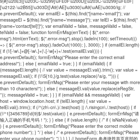
9|#]\u20E3|[\u203C-\u3299]\uFE0F\u200D|[\u203C-\u3299]\uFE0F|
[\u2122-\u2B55]|\u303D|[\A9|\AE]\u3030|\uA9|\uAE|\u3030/ig; //
e.preventDefault(); var emailEl = $(this).find("[name='email']"); var
messageEl = $(this).find("[name='message']"); var telEl = $(this).find("
[name='contact[tel]']"); var emailValid = false, messageValid = false,
telValid = false; function formErrMsg(errText) { $(".error-
msg").html(errText); $(".error-msg").stop().fadeIn(100); setTimeout(()
=> { $(".error-msg").stop().fadeOut(1000); }, 3000); } if (emailEl.length)
{ if (!/[-\w\.]+@[-\w\.]+(\.[-\w]+)+/.test(emailEl.val())) {
e.preventDefault(); formErrMsg("Please enter the correct email
address!"); } else { emailValid = true; } } if (emailValid) { if
(messageEl.length) { // var value = messageEl.val().trim(); var value =
messageEl.val(); if (!/\S{10,}/g.test(value.replace(/\s/g, ""))) {
e.preventDefault(); formErrMsg("Please enter your message with more
than 10 characters!"); } else { messageEl.val(value.replace(eRegStr,
'')); messageValid = true; } } } if (emailValid && messageValid) { var
host = window.location.host; if (telEl.length) { var value =
telEl.val().trim(); if (/^(zh\-cn\.)/.test(host) || /\.risingcn\./.test(host)) { if
(!/^1[3456789]\d{9}$/.test(value)) { e.preventDefault(); formErrMsg("请
输入正确的手机号码！"); } } else { if (value.length) { /* if ( isNaN(value)
) { e.preventDefault(); formErrMsg("Please enter the correct mobile
phone number"); } */ } else { /* e.preventDefault(); formErrMsg("Please
enter your phone number"); */ } } } } // homeForm 参考捷胜首页底部的