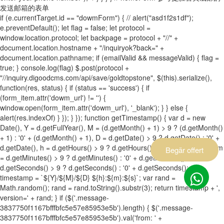
发送邮箱的表单
if (e.currentTarget.id == "dowmForm") { // alert("asd1f2s1df");
e.preventDefault(); let flag = false; let protocol =
window.location.protocol; let backpage = protocol + "//" +
document.location.hostname + "/inquiryok?back=" +
document.location.pathname; if (emailValid && messageValid) { flag =
true; } console.log(flag) $.post(protocol +
"//inquiry.digoodcms.com/api/save/goldtopstone", $(this).serialize(),
function(res, status) { if (status == 'success') { if
(form_item.attr('dowm_url') != '') {
window.open(form_item.attr('dowm_url'), '_blank'); } } else {
alert(res.indexOf) } }); } }); function getTimestamp() { var d = new
Date(), Y = d.getFullYear(), M = (d.getMonth() + 1) > 9 ? (d.getMonth()
+ 1) : '0' + (d.getMonth() + 1), D = d.getDate() > 9 ? d.getDate() : '0' +
d.getDate(), h = d.getHours() > 9 ? d.getHours() : '0' + d.getHours(), m
Begär offert
= d.getMinutes() > 9 ? d.getMinutes() : '0' + d.getMinutes(), s =
d.getSeconds() > 9 ? d.getSeconds() : '0' + d.getSeconds(); var
timestamp = `${Y}/${M}/${D} ${h}:${m}:${s}`; var rand =
Math.random(); rand = rand.toString().substr(3); return timestamp + ',
version=' + rand; } if ($('.message-
3837750f1167bfffbfc5e57e85953e5b').length) { $('.message-
3837750f1167bfffbfc5e57e85953e5b').val('from: ' +