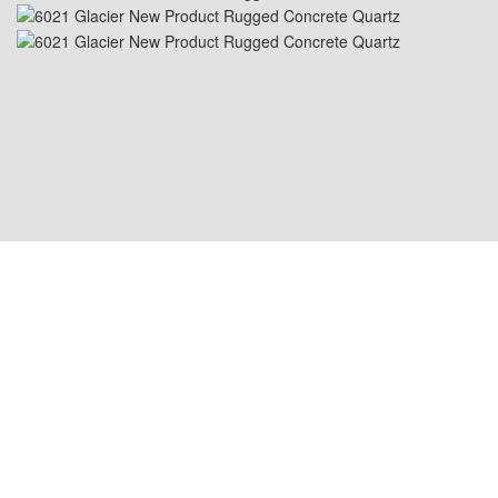
USA PLATS: 1800 PEACHTREE ST NW STE
410, ATLANTA, GA 30309
KINA PLATS: Room 2505/2512,No.464
Xinlinwan Road,Jimei District,Xiamen,361022
THAILAND PLATS: Moo.2, Kalong,