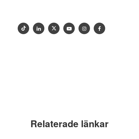
Kontakta oss
Utställning
Copyright © 2012-2024 Goldtop Stone 2024
Alla rättigheter förbehållna
Relaterade länkar