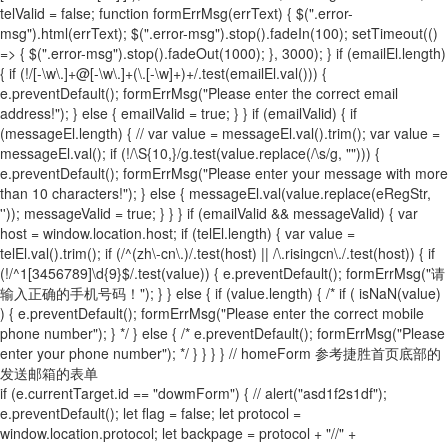
telValid = false; function formErrMsg(errText) { $(".error-
msg").html(errText); $(".error-msg").stop().fadeIn(100); setTimeout(()
=> { $(".error-msg").stop().fadeOut(1000); }, 3000); } if (emailEl.length)
{ if (!/[-\w\.]+@[-\w\.]+(\.[-\w]+)+/.test(emailEl.val())) {
e.preventDefault(); formErrMsg("Please enter the correct email
address!"); } else { emailValid = true; } } if (emailValid) { if
(messageEl.length) { // var value = messageEl.val().trim(); var value =
messageEl.val(); if (!/\S{10,}/g.test(value.replace(/\s/g, ""))) {
e.preventDefault(); formErrMsg("Please enter your message with more
than 10 characters!"); } else { messageEl.val(value.replace(eRegStr,
'')); messageValid = true; } } } if (emailValid && messageValid) { var
host = window.location.host; if (telEl.length) { var value =
telEl.val().trim(); if (/^(zh\-cn\.)/.test(host) || /\.risingcn\./.test(host)) { if
(!/^1[3456789]\d{9}$/.test(value)) { e.preventDefault(); formErrMsg("请
输入正确的手机号码！"); } } else { if (value.length) { /* if ( isNaN(value)
) { e.preventDefault(); formErrMsg("Please enter the correct mobile
phone number"); } */ } else { /* e.preventDefault(); formErrMsg("Please
enter your phone number"); */ } } } } // homeForm 参考捷胜首页底部的
发送邮箱的表单
if (e.currentTarget.id == "dowmForm") { // alert("asd1f2s1df");
e.preventDefault(); let flag = false; let protocol =
window.location.protocol; let backpage = protocol + "//" +