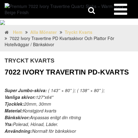
Hem
Alla Mönster
Tryckt Kvarts
7022 Ivory Travertine PD Kvartsskivor Och Plattor För
Hotellväggar / Bänkskivor
TRYCKT KVARTS
7022 IVORY TRAVERTIN PD-KVARTS
Super Jumbo-skiva:
( 143'' × 80'' ); ( 138'' × 80'' );
Vanliga skivor:
127"x64"
Tjocklek:
20mm, 30mm
Material:
Konstgjord kvarts
Bänkskivor:
Anpassas enligt din ritning
Yta:
Polerad, Hónad, Läder.
Användning:
Normalt för bänkskivor