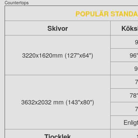
POPULÄR STAND
Skivor
Köks
9
3220x1620mm (127"x64")
96
9
7
78
3632x2032 mm (143"x80")
7
Enligt
Tjocklek