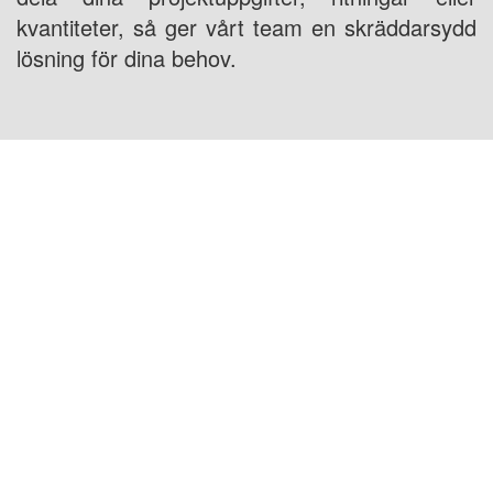
kvantiteter, så ger vårt team en skräddarsydd
lösning för dina behov.
USA PLATS: 1800 PEACHTREE ST NW STE
410, ATLANTA, GA 30309
KINA PLATS: Room 2505/2512,No.464
Xinlinwan Road,Jimei District,Xiamen,361022
THAILAND PLATS: Moo.2, Kalong,
AmphurMaung, Samutsakhon Thailand 74000
MALAYSIA PLATS: NO. 18-5-1, JALAN 5/101C,
BLOK A, CHERAS BUSINESS CENTRE, BATU