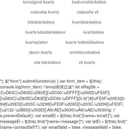
konstgjord kvarts
badrumsbänkskiva
calacatta kvarts
calacatta vit
köksbänkskiva
kvartsbänkskiva
kvarts köksbänkskivor
kvartsskiva
kvartsplattor
kvarts tvättställsskiva
skivor kvarts
sminkbordsskiva
vita bänkskivor
vit kvarts
"); $("form").submit(function(e) { var form_item = $(this);
console.log(form_item) /*emoji表情过滤*/ let eRegStr =
/[\uD83C|\uD83D|\uD83E][\uDC00-\uDFFF][\u200D|\uFE0F]|
[\uD83C|\uD83D|\uD83E][\uDC00-\uDFFF]|[0-9|*|#]\uFE0F\u20E3|[0-
9|#]\u20E3|[\u203C-\u3299]\uFE0F\u200D|[\u203C-\u3299]\uFE0F|
[\u2122-\u2B55]|\u303D|[\A9|\AE]\u3030|\uA9|\uAE|\u3030/ig; //
e.preventDefault(); var emailEl = $(this).find("[name='email']"); var
messageEl = $(this).find("[name='message']"); var telEl = $(this).find("
[name='contact[tel]']"); var emailValid = false, messageValid = false,