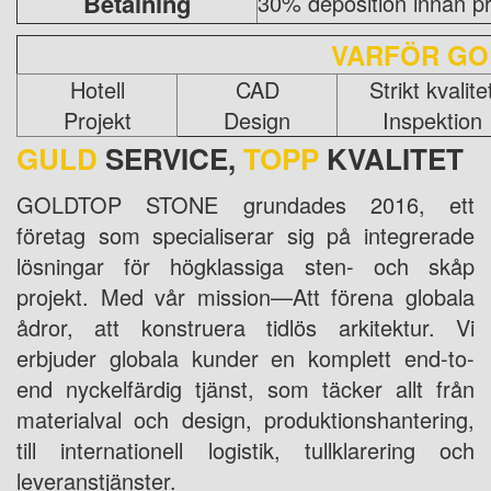
Betalning
30% deposition innan pr
VARFÖR GO
Hotell
CAD
Strikt kvalite
Projekt
Design
Inspektion
GULD
SERVICE,
TOPP
KVALITET
GOLDTOP STONE grundades 2016, ett
företag som specialiserar sig på integrerade
lösningar för högklassiga sten- och skåp
projekt. Med vår mission—Att förena globala
ådror, att konstruera tidlös arkitektur. Vi
erbjuder globala kunder en komplett end-to-
end nyckelfärdig tjänst, som täcker allt från
materialval och design, produktionshantering,
till internationell logistik, tullklarering och
leveranstjänster.