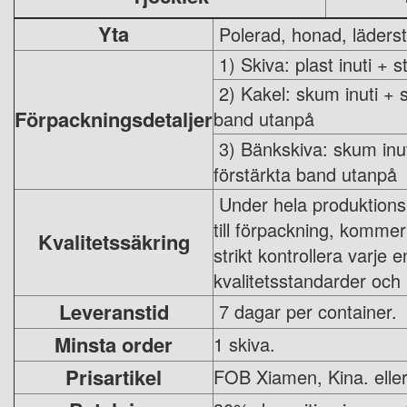
Yta
Polerad, honad, läderst
1) Skiva: plast inuti + 
2) Kakel: skum inuti + s
Förpackningsdetaljer
band utanpå
3) Bänkskiva: skum inut
förstärkta band utanpå
Under hela produktionspr
till förpackning, komme
Kvalitetssäkring
strikt kontrollera varje 
kvalitetsstandarder och 
Leveranstid
7 dagar per container.
Minsta order
1 skiva.
Prisartikel
FOB Xiamen, Kina. eller