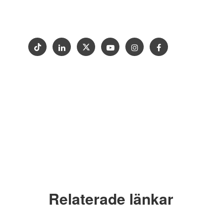
Kontakta oss
Utställning
Copyright © 2012-2024 Goldtop Stone 2024
Alla rättigheter förbehållna
Relaterade länkar