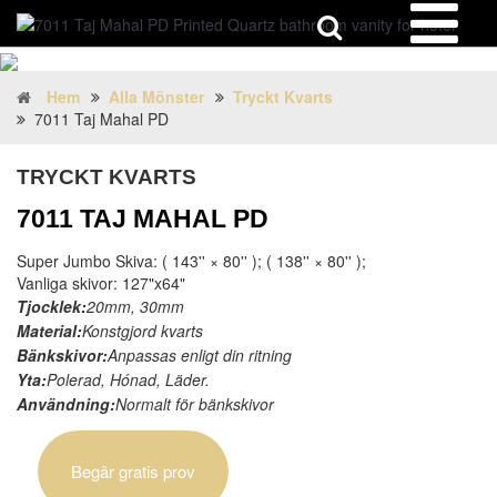
Hem
Alla Mönster
Tryckt Kvarts
7011 Taj Mahal PD
TRYCKT KVARTS
7011 TAJ MAHAL PD
Super Jumbo Skiva: ( 143'' × 80'' ); ( 138'' × 80'' );
Vanliga skivor: 127"x64"
Tjocklek:
20mm, 30mm
Material:
Konstgjord kvarts
Bänkskivor:
Anpassas enligt din ritning
Yta:
Polerad, Hónad, Läder.
Användning:
Normalt för bänkskivor
Begär gratis prov