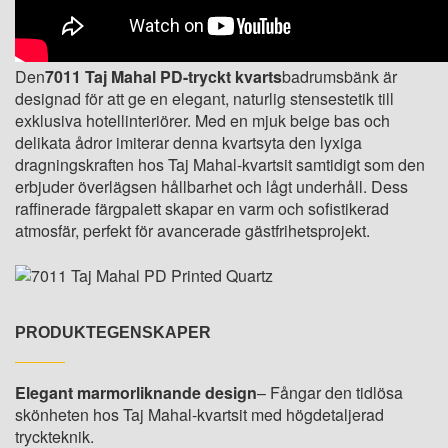
Den
7011 Taj Mahal PD-tryckt kvarts
badrumsbänk är
designad för att ge en elegant, naturlig stensestetik till
exklusiva hotellinteriörer. Med en mjuk beige bas och
delikata ådror imiterar denna kvartsyta den lyxiga
dragningskraften hos Taj Mahal-kvartsit samtidigt som den
erbjuder överlägsen hållbarhet och lågt underhåll. Dess
raffinerade färgpalett skapar en varm och sofistikerad
atmosfär, perfekt för avancerade gästfrihetsprojekt.
PRODUKTEGENSKAPER
Elegant marmorliknande design
– Fångar den tidlösa
skönheten hos Taj Mahal-kvartsit med högdetaljerad
tryckteknik.