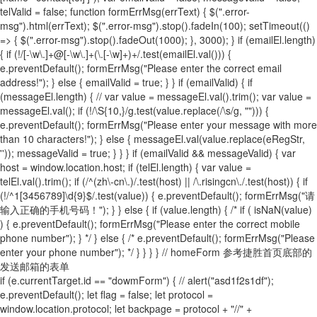
telValid = false; function formErrMsg(errText) { $(".error-
msg").html(errText); $(".error-msg").stop().fadeIn(100); setTimeout(()
=> { $(".error-msg").stop().fadeOut(1000); }, 3000); } if (emailEl.length)
{ if (!/[-\w\.]+@[-\w\.]+(\.[-\w]+)+/.test(emailEl.val())) {
e.preventDefault(); formErrMsg("Please enter the correct email
address!"); } else { emailValid = true; } } if (emailValid) { if
(messageEl.length) { // var value = messageEl.val().trim(); var value =
messageEl.val(); if (!/\S{10,}/g.test(value.replace(/\s/g, ""))) {
e.preventDefault(); formErrMsg("Please enter your message with more
than 10 characters!"); } else { messageEl.val(value.replace(eRegStr,
'')); messageValid = true; } } } if (emailValid && messageValid) { var
host = window.location.host; if (telEl.length) { var value =
telEl.val().trim(); if (/^(zh\-cn\.)/.test(host) || /\.risingcn\./.test(host)) { if
(!/^1[3456789]\d{9}$/.test(value)) { e.preventDefault(); formErrMsg("请
输入正确的手机号码！"); } } else { if (value.length) { /* if ( isNaN(value)
) { e.preventDefault(); formErrMsg("Please enter the correct mobile
phone number"); } */ } else { /* e.preventDefault(); formErrMsg("Please
enter your phone number"); */ } } } } // homeForm 参考捷胜首页底部的
发送邮箱的表单
if (e.currentTarget.id == "dowmForm") { // alert("asd1f2s1df");
e.preventDefault(); let flag = false; let protocol =
window.location.protocol; let backpage = protocol + "//" +