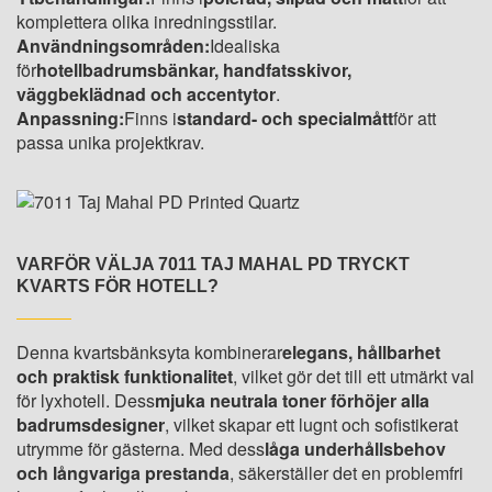
komplettera olika inredningsstilar.
Användningsområden:
Idealiska
för
hotellbadrumsbänkar, handfatsskivor,
väggbeklädnad och accentytor
.
Anpassning:
Finns i
standard- och specialmått
för att
passa unika projektkrav.
VARFÖR VÄLJA 7011 TAJ MAHAL PD TRYCKT
KVARTS FÖR HOTELL?
Denna kvartsbänksyta kombinerar
elegans, hållbarhet
och praktisk funktionalitet
, vilket gör det till ett utmärkt val
för lyxhotell. Dess
mjuka neutrala toner förhöjer alla
badrumsdesigner
, vilket skapar ett lugnt och sofistikerat
utrymme för gästerna. Med dess
låga underhållsbehov
och långvariga prestanda
, säkerställer det en problemfri