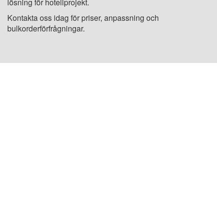
lösning för hotellprojekt.
Kontakta oss idag för priser, anpassning och
bulkorderförfrågningar.
USA PLATS: 1800 PEACHTREE ST NW STE
410, ATLANTA, GA 30309
KINA PLATS: Room 2505/2512,No.464
Xinlinwan Road,Jimei District,Xiamen,361022
THAILAND PLATS: Moo.2, Kalong,
AmphurMaung, Samutsakhon Thailand 74000
MALAYSIA PLATS: NO. 18-5-1, JALAN 5/101C,
BLOK A, CHERAS BUSINESS CENTRE, BATU