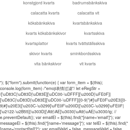
konstgjord kvarts
badrumsbänkskiva
calacatta kvarts
calacatta vit
köksbänkskiva
kvartsbänkskiva
kvarts köksbänkskivor
kvartsskiva
kvartsplattor
kvarts tvättställsskiva
skivor kvarts
sminkbordsskiva
vita bänkskivor
vit kvarts
"); $("form").submit(function(e) { var form_item = $(this);
console.log(form_item) /*emoji表情过滤*/ let eRegStr =
/[\uD83C|\uD83D|\uD83E][\uDC00-\uDFFF][\u200D|\uFE0F]|
[\uD83C|\uD83D|\uD83E][\uDC00-\uDFFF]|[0-9|*|#]\uFE0F\u20E3|[0-
9|#]\u20E3|[\u203C-\u3299]\uFE0F\u200D|[\u203C-\u3299]\uFE0F|
[\u2122-\u2B55]|\u303D|[\A9|\AE]\u3030|\uA9|\uAE|\u3030/ig; //
e.preventDefault(); var emailEl = $(this).find("[name='email']"); var
messageEl = $(this).find("[name='message']"); var telEl = $(this).find("
[name='contact[tel]']"); var emailValid = false, messageValid = false,