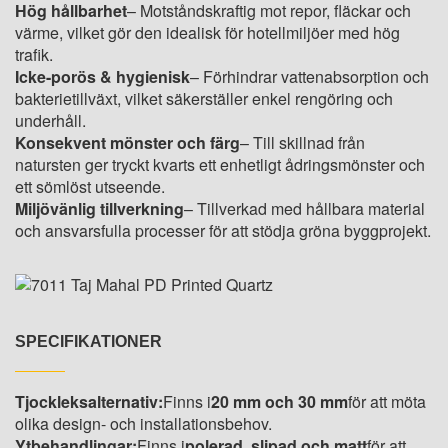
Hög hållbarhet
– Motståndskraftig mot repor, fläckar och
värme, vilket gör den idealisk för hotellmiljöer med hög
trafik.
Icke-porös & hygienisk
– Förhindrar vattenabsorption och
bakterietillväxt, vilket säkerställer enkel rengöring och
underhåll.
Konsekvent mönster och färg
– Till skillnad från
natursten ger tryckt kvarts ett enhetligt ådringsmönster och
ett sömlöst utseende.
Miljövänlig tillverkning
– Tillverkad med hållbara material
och ansvarsfulla processer för att stödja gröna byggprojekt.
SPECIFIKATIONER
Tjockleksalternativ:
Finns i
20 mm och 30 mm
för att möta
olika design- och installationsbehov.
Ytbehandlingar:
Finns i
polerad, slipad och matt
för att