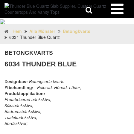
Hem
Alla Mönster
Betongkvarts
6034 Thunder Blue Quartz
BETONGKVARTS
6034 THUNDER BLUE
Designbas:
Betongserie kvarts
Ytbehandling:
Polerad; Hönad; Läder;
Produktapplikation:
Prefabricerad bänkskiva;
Köksbänkskiva;
Badrumsbänkskiva;
Toalettbänkskiva;
Bordsskivor;