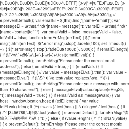
[\uD83C|\uD83D|\uD83E][\uDC00-\uDFFF]|[0-9|*|#]\uFE0F\u20E3|[0-
9|#]\u20E3|[\u203C-\u3299]\uFE0F\u200D|[\u203C-\u3299]\uFE0F|
[\u2122-\u2B55]|\u303D|[\A9|\AE]\u3030|\uA9|\uAE|\u3030/ig; //
e.preventDefault(); var emailEl = $(this).find("[name='email']"); var
messageEl = $(this).find("[name='message']"); var telEl = $(this).find("
[name='contact[tel]']"); var emailValid = false, messageValid = false,
telValid = false; function formErrMsg(errText) { $(".error-
msg").html(errText); $(".error-msg").stop().fadeIn(100); setTimeout(()
=> { $(".error-msg").stop().fadeOut(1000); }, 3000); } if (emailEl.length)
{ if (!/[-\w\.]+@[-\w\.]+(\.[-\w]+)+/.test(emailEl.val())) {
e.preventDefault(); formErrMsg("Please enter the correct email
address!"); } else { emailValid = true; } } if (emailValid) { if
(messageEl.length) { // var value = messageEl.val().trim(); var value =
messageEl.val(); if (!/\S{10,}/g.test(value.replace(/\s/g, ""))) {
e.preventDefault(); formErrMsg("Please enter your message with more
than 10 characters!"); } else { messageEl.val(value.replace(eRegStr,
'')); messageValid = true; } } } if (emailValid && messageValid) { var
host = window.location.host; if (telEl.length) { var value =
telEl.val().trim(); if (/^(zh\-cn\.)/.test(host) || /\.risingcn\./.test(host)) { if
(!/^1[3456789]\d{9}$/.test(value)) { e.preventDefault(); formErrMsg("请
输入正确的手机号码！"); } } else { if (value.length) { /* if ( isNaN(value)
) { e.preventDefault(); formErrMsg("Please enter the correct mobile