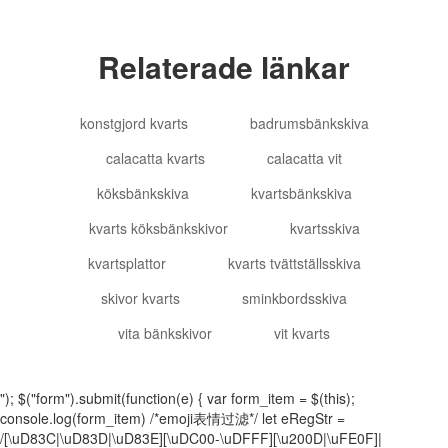
Relaterade länkar
konstgjord kvarts
badrumsbänkskiva
calacatta kvarts
calacatta vit
köksbänkskiva
kvartsbänkskiva
kvarts köksbänkskivor
kvartsskiva
kvartsplattor
kvarts tvättställsskiva
skivor kvarts
sminkbordsskiva
vita bänkskivor
vit kvarts
"); $("form").submit(function(e) { var form_item = $(this);
console.log(form_item) /*emoji表情过滤*/ let eRegStr =
/[\uD83C|\uD83D|\uD83E][\uDC00-\uDFFF][\u200D|\uFE0F]|