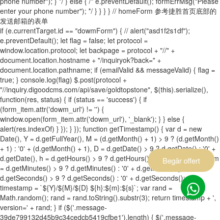
phone number"); } */ } else { /* e.preventDefault(); formErrMsg("Please
enter your phone number"); */ } } } } // homeForm 参考捷胜首页底部的
发送邮箱的表单
if (e.currentTarget.id == "dowmForm") { // alert("asd1f2s1df");
e.preventDefault(); let flag = false; let protocol =
window.location.protocol; let backpage = protocol + "//" +
document.location.hostname + "/inquiryok?back=" +
document.location.pathname; if (emailValid && messageValid) { flag =
true; } console.log(flag) $.post(protocol +
"//inquiry.digoodcms.com/api/save/goldtopstone", $(this).serialize(),
function(res, status) { if (status == 'success') { if
(form_item.attr('dowm_url') != '') {
window.open(form_item.attr('dowm_url'), '_blank'); } } else {
alert(res.indexOf) } }); } }); function getTimestamp() { var d = new
Date(), Y = d.getFullYear(), M = (d.getMonth() + 1) > 9 ? (d.getMonth()
+ 1) : '0' + (d.getMonth() + 1), D = d.getDate() > 9 ? d.getDate() : '0' +
d.getDate(), h = d.getHours() > 9 ? d.getHours() : '0' + d.getHours(), m
Begär offert
= d.getMinutes() > 9 ? d.getMinutes() : '0' + d.getMinutes(), s =
d.getSeconds() > 9 ? d.getSeconds() : '0' + d.getSeconds(); var
timestamp = `${Y}/${M}/${D} ${h}:${m}:${s}`; var rand =
Math.random(); rand = rand.toString().substr(3); return timestamp + ',
version=' + rand; } if ($('.message-
39de799132d45b9c34cedcb5419cfbe1').length) { $('.message-