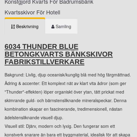
Konstgjord Kvarts För Badrumsbänk
Kvartsskivor För Hotell
Beskrivning
Samling
6034 THUNDER BLUE
BETONGKVARTS BÄNKSKIVOR
FABRIKSTILLVERKARE
Bakgrund: Livlig, djup oceanisk/kunglig blå med hög färgmättnad.
Ådring & accenter: Ett komplext nät av klart vita ådror (som ger
"Thunder"-effekten) löper organiskt över ytan, tätt prickat med
skimrande guld- och bärnstensliknande mineralspeckar. Denna
kombination skapar en fascinerande, tredimensionell, nästan
ädelstensliknande visuell djup.
Visuell stil: Djärv, modern och lyxig. Den fungerar som ett
konstverk snarare än bara ett byggmaterial, idealisk för att skapa