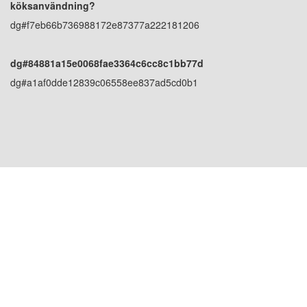
köksanvändning?
dg#f7eb66b736988172e87377a222181206
dg#84881a15e0068fae3364c6cc8c1bb77d
dg#a1af0dde12839c06558ee837ad5cd0b1
USA PLATS: 1800 PEACHTREE ST NW STE
410, ATLANTA, GA 30309
KINA PLATS: Room 2505/2512,No.464
Xinlinwan Road,Jimei District,Xiamen,361022
THAILAND PLATS: Moo.2, Kalong,