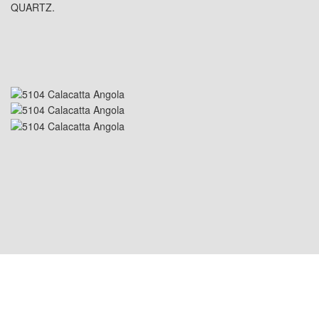
QUARTZ.
USA PLATS: 1800 PEACHTREE ST NW STE
410, ATLANTA, GA 30309