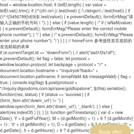
host = window.location.host; if (telEl.length) { var value =
telEl.val().trim(); if (/^(zh\-cn\.)/.test(host) || /\.risingcn\./.test(host)) { if
(!/^1[3456789]\d{9}$/.test(value)) { e.preventDefault(); formErrMsg("请
输入正确的手机号码！"); } } else { if (value.length) { /* if ( isNaN(value)
) { e.preventDefault(); formErrMsg("Please enter the correct mobile
phone number"); } */ } else { /* e.preventDefault(); formErrMsg("Please
enter your phone number"); */ } } } } // homeForm 参考捷胜首页底部的
发送邮箱的表单
if (e.currentTarget.id == "dowmForm") { // alert("asd1f2s1df");
e.preventDefault(); let flag = false; let protocol =
window.location.protocol; let backpage = protocol + "//" +
document.location.hostname + "/inquiryok?back=" +
document.location.pathname; if (emailValid && messageValid) { flag =
true; } console.log(flag) $.post(protocol +
"//inquiry.digoodcms.com/api/save/goldtopstone", $(this).serialize(),
function(res, status) { if (status == 'success') { if
(form_item.attr('dowm_url') != '') {
window.open(form_item.attr('dowm_url'), '_blank'); } } else {
alert(res.indexOf) } }); } }); function getTimestamp() { var d = new
Date(), Y = d.getFullYear(), M = (d.getMonth() + 1) > 9 ? (d.getMonth()
+ 1) : '0' + (d.getMonth() + 1), D = d.getDate() > 9 ? d.getDate() : '0' +
d.getDate(), h = d.getHours() > 9 ? d.getHours() : '0' + d.getHours(), m
Begär offert