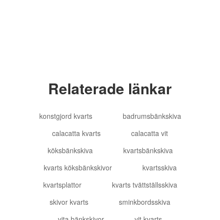
Alla rättigheter förbehållna
Relaterade länkar
konstgjord kvarts
badrumsbänkskiva
calacatta kvarts
calacatta vit
köksbänkskiva
kvartsbänkskiva
kvarts köksbänkskivor
kvartsskiva
kvartsplattor
kvarts tvättställsskiva
skivor kvarts
sminkbordsskiva
vita bänkskivor
vit kvarts