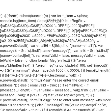
"); $("form").submit(function(e) { var form_item = $(this);
console.log(form_item) /*emoji表情过滤*/ let eRegStr =
/[\uD83C|\uD83D|\uD83E][\uDC00-\uDFFF][\u200D|\uFE0F]|
[\uD83C|\uD83D|\uD83E][\uDC00-\uDFFF]|[0-9|*|#]\uFE0F\u20E3|[0-
9|#]\u20E3|[\u203C-\u3299]\uFE0F\u200D|[\u203C-\u3299]\uFE0F|
[\u2122-\u2B55]|\u303D|[\A9|\AE]\u3030|\uA9|\uAE|\u3030/ig; //
e.preventDefault(); var emailEl = $(this).find("[name='email']"); var
messageEl = $(this).find("[name='message']"); var telEl = $(this).find("
[name='contact[tel]']"); var emailValid = false, messageValid = false,
telValid = false; function formErrMsg(errText) { $(".error-
msg").html(errText); $(".error-msg").stop().fadeIn(100); setTimeout(()
=> { $(".error-msg").stop().fadeOut(1000); }, 3000); } if (emailEl.length)
{ if (!/[-\w\.]+@[-\w\.]+(\.[-\w]+)+/.test(emailEl.val())) {
e.preventDefault(); formErrMsg("Please enter the correct email
address!"); } else { emailValid = true; } } if (emailValid) { if
(messageEl.length) { // var value = messageEl.val().trim(); var value =
messageEl.val(); if (!/\S{10,}/g.test(value.replace(/\s/g, ""))) {
e.preventDefault(); formErrMsg("Please enter your message with more
than 10 characters!"); } else { messageEl.val(value.replace(eRegStr,
'')); messageValid = true; } } } if (emailValid && messageValid) { var