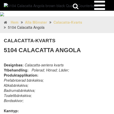
Hem
Alla Mönster
Calacatta-Kvarts
5104 Calacatta Angola
CALACATTA-KVARTS
5104 CALACATTA ANGOLA
Designbas:
Calacatta-seriens kvarts
Ytbehandling:
Polerad; Hönad; Läder;
Produktapplikation:
Prefabricerad bänkskiva;
Köksbänkskiva;
Badrumsbänkskiva;
Toalettbänkskiva;
Bordsskivor;
Kanttyp: